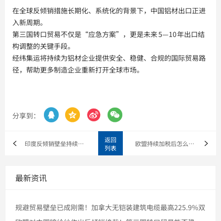
在全球反倾销措施长期化、系统化的背景下，中国铝材出口正进
入新周期。
第三国转口贸易不仅是“应急方案”，更是未来 5—10 年出口结
构调整的关键手段。
经纬集运将持续为铝材企业提供安全、稳健、合规的国际贸易路
径，帮助更多制造企业重新打开全球市场。




分享到：
返回
印度反倾销壁垒持续加码，为什么越来越多中国企业开始重新规划出
欧盟持续加税后怎么办？外贸企业纷纷把目光投向东南亚转口
列表
最新资讯
规避贸易壁垒已成刚需！加拿大无铠装建筑电缆最高225.9%双