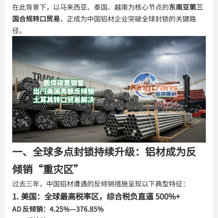
在此背景下，以马来西亚、泰国、越南为核心节点的
东南亚第三
国合规转口贸易
，正成为中国铝材企业突破全球封锁的关键路
径。
一、全球多点封锁持续升级：铝材成为反
倾销“重灾区”
过去三年，中国铝材遭遇的反倾销措施呈现以下典型特征：
1. 美国：全球最高税率区，综合税负直逼 500%+
AD 反倾销：4.25%—376.85%