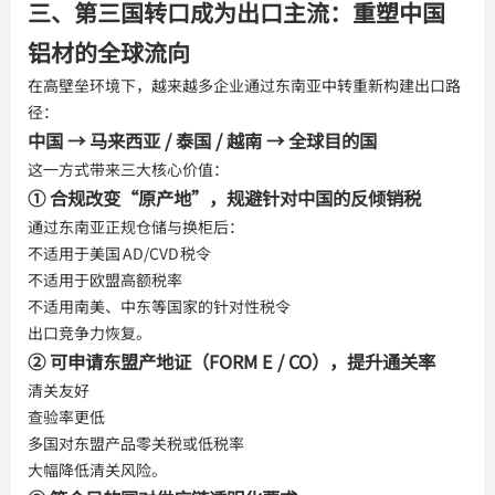
三、第三国转口成为出口主流：重塑中国
铝材的全球流向
在高壁垒环境下，越来越多企业通过东南亚中转重新构建出口路
径：
中国 → 马来西亚 / 泰国 / 越南 → 全球目的国
这一方式带来三大核心价值：
① 合规改变“原产地”，规避针对中国的反倾销税
通过东南亚正规仓储与换柜后：
不适用于美国 AD/CVD 税令
不适用于欧盟高额税率
不适用南美、中东等国家的针对性税令
出口竞争力恢复。
② 可申请东盟产地证（FORM E / CO），提升通关率
清关友好
查验率更低
多国对东盟产品零关税或低税率
大幅降低清关风险。