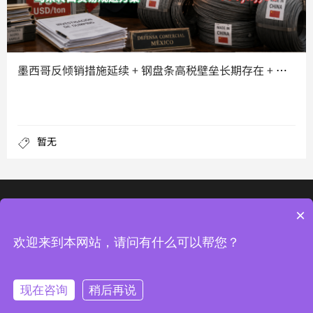
墨西哥反倾销措施延续 + 钢盘条高税壁垒长期存在 + 第三国
暂无
×
深圳市龙华新区梅龙路与中梅路交汇处光浩国际中心二期1107
© 2022 深圳市四海通运转口物流有限公司, All Rights Reserved
欢迎来到本网站，请问有什么可以帮您？
粤ICP备2023110272号-1
网站地图
热门标签
现在咨询
稍后再说




转口线路
公司简介
电话联系