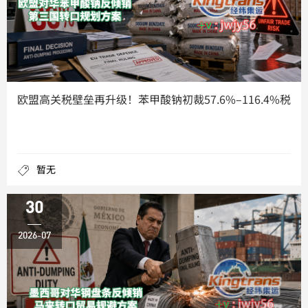
欧盟高关税壁垒再升级！苯甲酸钠初裁57.6%–116.4%税
暂无
30
2026-07