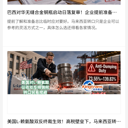
巴西对华无缝合金钢瓶启动日落复审！企业提前准备马来西亚转口的合规路径
提前了解和准备总比临时应对要好。马来西亚转口只是企业可以
参考的灵活方式之一，具体怎么选还得看各家情况。
美国L-赖氨酸双反终裁生效！高税壁垒下，马来西亚转口能否稳住市场份额？