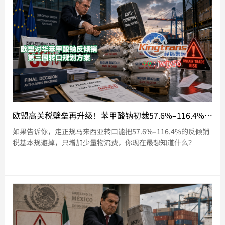
欧盟高关税壁垒再升级！苯甲酸钠初裁57.6%–116.4%税率，中国企业欧洲市场份额告急
如果告诉你，走正规马来西亚转口能把57.6%–116.4%的反倾销
税基本规避掉，只增加少量物流费，你现在最想知道什么？