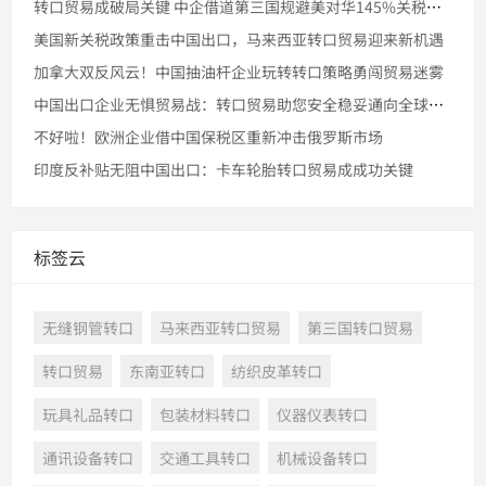
转口贸易成破局关键 中企借道第三国规避美对华145%关税壁垒
美国新关税政策重击中国出口，马来西亚转口贸易迎来新机遇
加拿大双反风云！中国抽油杆企业玩转转口策略勇闯贸易迷雾
中国出口企业无惧贸易战：转口贸易助您安全稳妥通向全球市场
不好啦！欧洲企业借中国保税区重新冲击俄罗斯市场
印度反补贴无阻中国出口：卡车轮胎转口贸易成成功关键
标签云
无缝钢管转口
马来西亚转口贸易
第三国转口贸易
转口贸易
东南亚转口
纺织皮革转口
玩具礼品转口
包装材料转口
仪器仪表转口
通讯设备转口
交通工具转口
机械设备转口