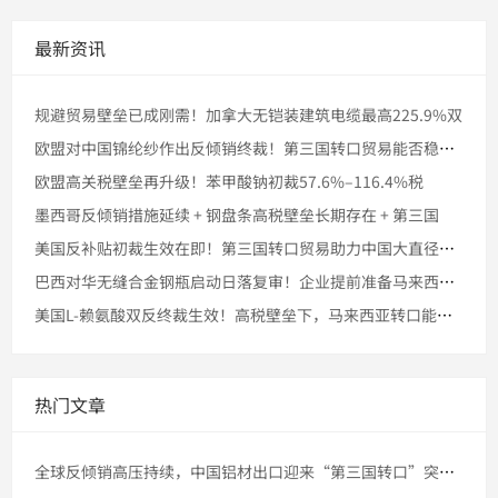
最新资讯
规避贸易壁垒已成刚需！加拿大无铠装建筑电缆最高225.9%双
欧盟对中国锦纶纱作出反倾销终裁！第三国转口贸易能否稳住市场份
欧盟高关税壁垒再升级！苯甲酸钠初裁57.6%–116.4%税
墨西哥反倾销措施延续 + 钢盘条高税壁垒长期存在 + 第三国
美国反补贴初裁生效在即！第三国转口贸易助力中国大直径石墨电极
巴西对华无缝合金钢瓶启动日落复审！企业提前准备马来西亚转口的
美国L-赖氨酸双反终裁生效！高税壁垒下，马来西亚转口能否稳住
热门文章
全球反倾销高压持续，中国铝材出口迎来“第三国转口”突破窗口