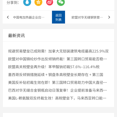




分享到：
返回
中国电加热器企业应对阿根廷反倾销税的转口贸易策略
欧盟对华无缝钢铁管发起反倾销调查，中国企业通过转口贸易应对
列表
最新资讯
规避贸易壁垒已成刚需！加拿大无铠装建筑电缆最高225.9%双
欧盟对中国锦纶纱作出反倾销终裁！第三国转口贸易能否稳住市场份
欧盟高关税壁垒再升级！苯甲酸钠初裁57.6%–116.4%税
墨西哥反倾销措施延续 + 钢盘条高税壁垒长期存在 + 第三国
美国反补贴初裁生效在即！第三国转口贸易助力中国大直径石墨电极
巴西对华无缝合金钢瓶启动日落复审！企业提前准备马来西亚转口的
美国L-赖氨酸双反终裁生效！高税壁垒下，马来西亚转口能否稳住