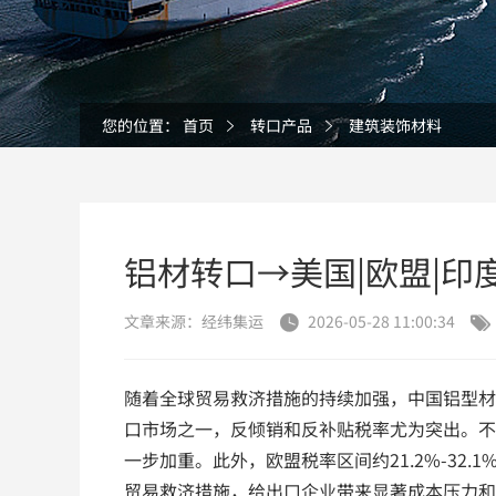
您的位置：
首页
转口产品
建筑装饰材料
铝材转口→美国|欧盟|印
文章来源：经纬集运
2026-05-28 11:00:34


随着全球贸易救济措施的持续加强，中国铝型材
口市场之一，反倾销和反补贴税率尤为突出。不合
一步加重。此外，欧盟税率区间约21.2%-32
贸易救济措施，给出口企业带来显著成本压力和