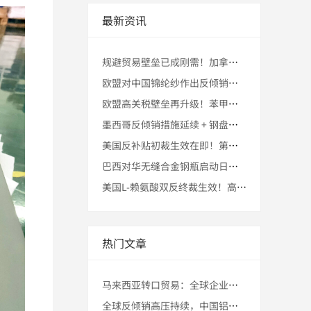
最新资讯
规避贸易壁垒已成刚需！加拿大无铠装建筑电缆最高225.9%双
欧盟对中国锦纶纱作出反倾销终裁！第三国转口贸易能否稳住市场份
欧盟高关税壁垒再升级！苯甲酸钠初裁57.6%–116.4%税
墨西哥反倾销措施延续 + 钢盘条高税壁垒长期存在 + 第三国
美国反补贴初裁生效在即！第三国转口贸易助力中国大直径石墨电极
巴西对华无缝合金钢瓶启动日落复审！企业提前准备马来西亚转口的
美国L-赖氨酸双反终裁生效！高税壁垒下，马来西亚转口能否稳住
热门文章
马来西亚转口贸易：全球企业布局东南亚的黄金跳板 | 政策、港
全球反倾销高压持续，中国铝材出口迎来“第三国转口”突破窗口