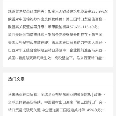
规避贸易壁垒已成刚需！加拿大无铠装建筑电缆最高225.9%双
欧盟对中国锦纶纱作出反倾销终裁！第三国转口贸易能否稳住市场份
欧盟高关税壁垒再升级！苯甲酸钠初裁57.6%–116.4%税
墨西哥反倾销措施延续 + 钢盘条高税壁垒长期存在 + 第三国
美国反补贴初裁生效在即！第三国转口贸易助力中国大直径石墨电极
巴西对华无缝合金钢瓶启动日落复审！企业提前准备马来西亚转口的
美国L-赖氨酸双反终裁生效！高税壁垒下，马来西亚转口能否稳住
热门文章
马来西亚转口贸易：全球企业布局东南亚的黄金跳板 | 政策、港
全球反倾销高压持续，中国铝材出口迎来“第三国转口”突破窗口
转口贸易成破局关键 中企借道第三国规避美对华145%关税壁垒