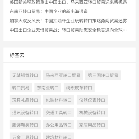
美国新关税政策重击中国出口，马来西亚转口贸易迎来新机遇
东南亚转口贸易：中国企业的新出海通道
加拿大双反风云！中国抽油杆企业玩转转口策略勇闯贸易迷雾
中国出口企业无惧贸易战：转口贸易助您安全稳妥通向全球市场
标签云
无缝钢管转口
马来西亚转口贸易
第三国转口贸易
转口贸易
东南亚转口
纺织皮革转口
玩具礼品转口
包装材料转口
仪器仪表转口
通讯设备转口
交通工具转口
机械设备转口
服饰鞋类转口
办公用品转口
家居用品转口
五金工具转口
建筑材料转口