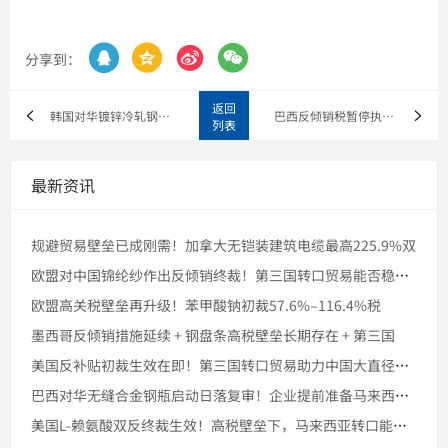




分享到：
返回
韩国对华镀锌冷轧钢征收临时反倾销税 第三国转口贸易值得关注
巴西反倾销税暂停执行仍存风险 聚酯纤维纱线出口企业前瞻布局转
列表
最新资讯
规避贸易壁垒已成刚需！加拿大无铠装建筑电缆最高225.9%双
欧盟对中国锦纶纱作出反倾销终裁！第三国转口贸易能否稳住市场份
欧盟高关税壁垒再升级！苯甲酸钠初裁57.6%–116.4%税
墨西哥反倾销措施延续 + 钢盘条高税壁垒长期存在 + 第三国
美国反补贴初裁生效在即！第三国转口贸易助力中国大直径石墨电极
巴西对华无缝合金钢瓶启动日落复审！企业提前准备马来西亚转口的
美国L-赖氨酸双反终裁生效！高税壁垒下，马来西亚转口能否稳住