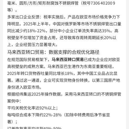
毫米、圆形/方形/矩形耐腐蚀不锈钢焊管（税号7306 40 200 9
等）。
多家出口企业反馈：税率实施后，产品在欧亚市场价格竞争力下
降明显。2025年上半年，中国对俄罗斯等市场不锈钢焊管出口量
同比减少约18%-22%，部分中小企业订单流失率高达35%。高
税壁垒不仅增加了资金占用，还导致库存周转周期延长20%以
上，企业经营压力显著增大。
马来西亚转口贸易：数据支撑的合规优化路径
在规范国际贸易框架下，
马来西亚转口贸易
已成为企业应对欧亚
高税壁垒的成熟方案。马来西亚巴生港作为东南亚重要枢纽，
2025年转口货物吞吐量同比增长18%，其中中国工业品占比显
著。通过这一通道，企业可实现货物身份转换，以第三国原产地
身份进入欧亚市场。
根据经纬集运2025年操作数据，采用马来西亚转口的不锈钢焊管
案例中：
平均关税优化率达92%以上；
每吨综合成本下降约22%-28%（扣除中转费用后净节省显
著）；
订单恢复率平均达到40%-50%。