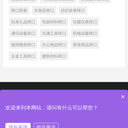
转口贸易
东南亚转口
纺织皮革转口
玩具礼品转口
包装材料转口
仪器仪表转口
通讯设备转口
交通工具转口
机械设备转口
服饰鞋类转口
办公用品转口
家居用品转口
五金工具转口
建筑材料转口
×
深圳市龙华新区梅龙路与中梅路交汇处光浩国际中心二期1107
© 2022 深圳市四海通运转口物流有限公司, All Rights Reserved
欢迎来到本网站，请问有什么可以帮您？
粤ICP备2023110272号-1
网站地图
热门标签
现在咨询
稍后再说