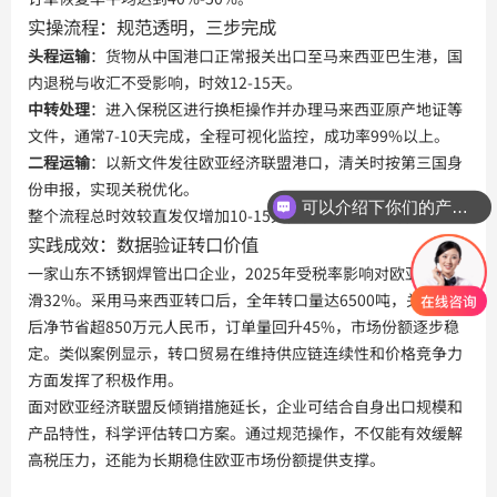
实操流程：规范透明，三步完成
头程运输
：货物从中国港口正常报关出口至马来西亚巴生港，国
内退税与收汇不受影响，时效12-15天。
中转处理
：进入保税区进行换柜操作并办理马来西亚原产地证等
文件，通常7-10天完成，全程可视化监控，成功率99%以上。
二程运输
：以新文件发往欧亚经济联盟港口，清关时按第三国身
份申报，实现关税优化。
可以介绍下你们的产品么？
整个流程总时效较直发仅增加10-15天，但成本效益显著。
实践成效：数据验证转口价值
一家山东不锈钢焊管出口企业，2025年受税率影响对欧亚出口下
滑32%。采用马来西亚转口后，全年转口量达6500吨，关税优化
后净节省超850万元人民币，订单量回升45%，市场份额逐步稳
定。类似案例显示，转口贸易在维持供应链连续性和价格竞争力
方面发挥了积极作用。
面对欧亚经济联盟反倾销措施延长，企业可结合自身出口规模和
产品特性，科学评估转口方案。通过规范操作，不仅能有效缓解
高税压力，还能为长期稳住欧亚市场份额提供支撑。