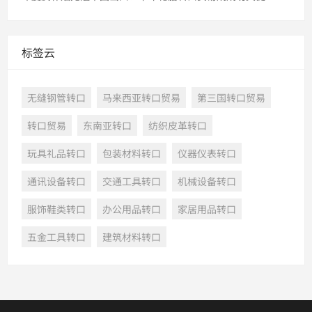
标签云
无缝钢管转口
马来西亚转口贸易
第三国转口贸易
转口贸易
东南亚转口
纺织皮革转口
玩具礼品转口
包装材料转口
仪器仪表转口
通讯设备转口
交通工具转口
机械设备转口
服饰鞋类转口
办公用品转口
家居用品转口
五金工具转口
建筑材料转口