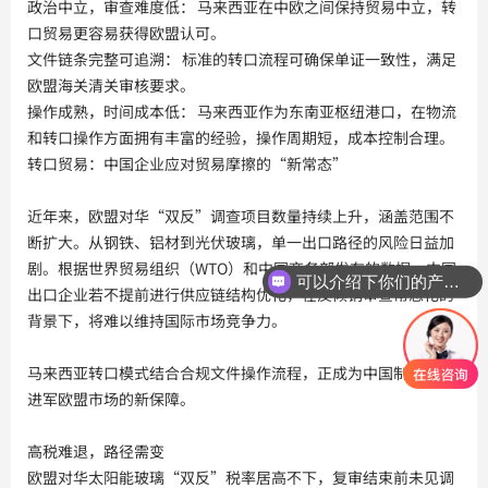
政治中立，审查难度低： 马来西亚在中欧之间保持贸易中立，转
口贸易更容易获得欧盟认可。
文件链条完整可追溯： 标准的转口流程可确保单证一致性，满足
欧盟海关清关审核要求。
操作成熟，时间成本低： 马来西亚作为东南亚枢纽港口，在物流
和转口操作方面拥有丰富的经验，操作周期短，成本控制合理。
转口贸易：中国企业应对贸易摩擦的“新常态”
近年来，欧盟对华“双反”调查项目数量持续上升，涵盖范围不
断扩大。从钢铁、铝材到光伏玻璃，单一出口路径的风险日益加
剧。根据世界贸易组织（WTO）和中国商务部发布的数据，中国
可以介绍下你们的产品么？
出口企业若不提前进行供应链结构优化，在反倾销审查常态化的
背景下，将难以维持国际市场竞争力。
马来西亚转口模式结合合规文件操作流程，正成为中国制造企业
进军欧盟市场的新保障。
高税难退，路径需变
欧盟对华太阳能玻璃“双反”税率居高不下，复审结束前未见调