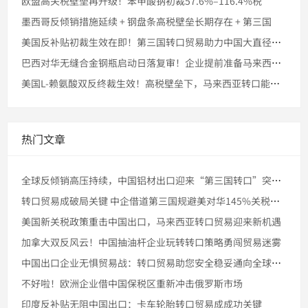
欧盟高关税壁垒再升级！苯甲酸钠初裁57.6%–116.4%税
墨西哥反倾销措施延续 + 钢盘条高税壁垒长期存在 + 第三国
美国反补贴初裁生效在即！第三国转口贸易助力中国大直径石墨电极
巴西对华无缝合金钢瓶启动日落复审！企业提前准备马来西亚转口的
美国L-赖氨酸双反终裁生效！高税壁垒下，马来西亚转口能否稳住
热门文章
全球反倾销高压持续，中国铝材出口迎来“第三国转口”突破窗口
转口贸易成破局关键 中企借道第三国规避美对华145%关税壁垒
美国新关税政策重击中国出口，马来西亚转口贸易迎来新机遇
加拿大双反风云！中国抽油杆企业玩转转口策略勇闯贸易迷雾
中国出口企业无惧贸易战：转口贸易助您安全稳妥通向全球市场
不好啦！欧洲企业借中国保税区重新冲击俄罗斯市场
印度反补贴无阻中国出口：卡车轮胎转口贸易成成功关键