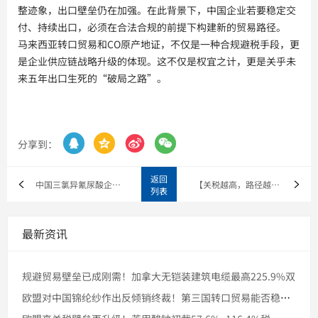
整迹象，出口壁垒仍在加强。在此背景下，中国企业若要稳定交
付、持续出口，必须在合法合规的前提下构建新的贸易路径。
马来西亚转口贸易和CO原产地证，不仅是一种合规避税手段，更
是企业供应链战略升级的体现。这不仅是权宜之计，更是关乎未
来五年出口生死的“破局之路”。




分享到：
返回
中国三氯异氰尿酸企业借道马来西亚转口贸易突破美国高关税壁垒
【关税越高，路径越巧】中国高压钢瓶如何用一套马来西亚转口流程
列表
最新资讯
规避贸易壁垒已成刚需！加拿大无铠装建筑电缆最高225.9%双
欧盟对中国锦纶纱作出反倾销终裁！第三国转口贸易能否稳住市场份