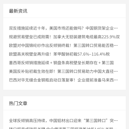
最新资讯
双反措施延续近十年，美国市场还能做吗？中国钢货架企业探索马来
规避贸易壁垒已成刚需！加拿大无铠装建筑电缆最高225.9%双
欧盟对中国锦纶纱作出反倾销终裁！第三国转口贸易能否稳住市场份
欧盟高关税壁垒再升级！苯甲酸钠初裁57.6%–116.4%税
墨西哥反倾销措施延续 + 钢盘条高税壁垒长期存在 + 第三国
美国反补贴初裁生效在即！第三国转口贸易助力中国大直径石墨电极
巴西对华无缝合金钢瓶启动日落复审！企业提前准备马来西亚转口的
热门文章
全球反倾销高压持续，中国铝材出口迎来“第三国转口”突破窗口