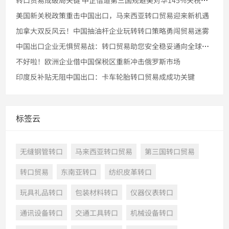
转口贸易成破局关键 中企借道第三国规避美对华145%关税壁垒
美国新关税政策重击中国出口，马来西亚转口贸易迎来新机遇
加拿大双反风云！中国抽油杆企业玩转转口策略勇闯贸易迷雾
中国出口企业无惧贸易战：转口贸易助您安全稳妥通向全球市场
不好啦！欧洲企业借中国保税区重新冲击俄罗斯市场
印度反补贴无阻中国出口：卡车轮胎转口贸易成成功关键
标签云
无缝钢管转口
马来西亚转口贸易
第三国转口贸易
转口贸易
东南亚转口
纺织皮革转口
玩具礼品转口
包装材料转口
仪器仪表转口
通讯设备转口
交通工具转口
机械设备转口