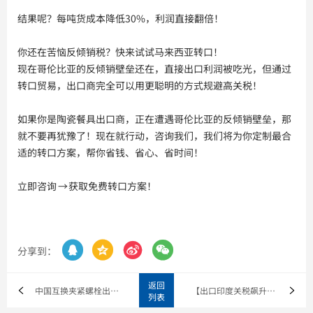
结果呢？每吨货成本降低30%，利润直接翻倍！
你还在苦恼反倾销税？快来试试马来西亚转口！
现在哥伦比亚的反倾销壁垒还在，直接出口利润被吃光，但通过
转口贸易，出口商完全可以用更聪明的方式规避高关税！
如果你是陶瓷餐具出口商，正在遭遇哥伦比亚的反倾销壁垒，那
就不要再犹豫了！现在就行动，咨询我们，我们将为你定制最合
适的转口方案，帮你省钱、省心、省时间！
立即咨询 → 获取免费转口方案！




分享到：
返回
中国互换夹紧螺栓出口商连夜转移东南亚，反杀澳大利亚高关税壁垒
【出口印度关税飙升】307美元/吨重税来袭！东南亚转口成中国
列表