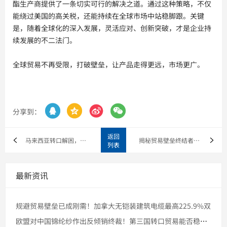
酯生产商提供了一条切实可行的解决之道。通过这种策略，不仅
能绕过美国的高关税，还能持续在全球市场中站稳脚跟。关键
是，随着全球化的深入发展，灵活应对、创新突破，才是企业持
续发展的不二法门。
全球贸易不再受限，打破壁垒，让产品走得更远，市场更广。




分享到：
返回
马来西亚转口解困，中国刹车鼓成功绕过美国高额关税！
揭秘贸易壁垒终结者：转口贸易如何助力中国企业绕开15%高税率
列表
最新资讯
规避贸易壁垒已成刚需！加拿大无铠装建筑电缆最高225.9%双
欧盟对中国锦纶纱作出反倾销终裁！第三国转口贸易能否稳住市场份