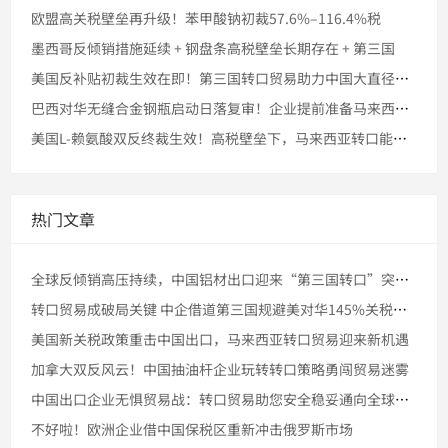
欧盟高关税壁垒再升级！苯甲酸钠初裁57.6%–116.4%税
墨西哥反倾销措施延续 + 钢盘条高税壁垒长期存在 + 第三国
美国反补贴初裁生效在即！第三国转口贸易助力中国大直径石墨电极
巴西对华无缝合金钢瓶启动日落复审！企业提前准备马来西亚转口的
美国L-赖氨酸双反终裁生效！高税壁垒下，马来西亚转口能否稳住
热门文章
全球反倾销高压持续，中国铝材出口迎来“第三国转口”突破窗口
转口贸易成破局关键 中企借道第三国规避美对华145%关税壁垒
美国新关税政策重击中国出口，马来西亚转口贸易迎来新机遇
加拿大双反风云！中国抽油杆企业玩转转口策略勇闯贸易迷雾
中国出口企业无惧贸易战：转口贸易助您安全稳妥通向全球市场
不好啦！欧洲企业借中国保税区重新冲击俄罗斯市场