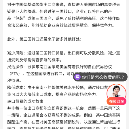
对于中国烷基磷酸酯出口商来说，直接进入美国市场的高关税无
疑是巨大的障碍。但通过第三国转口，企业可以将自己的产
品“包装”成第三国原产，避免了反倾销税的高压。这个操作既
合法又高效，能够帮助企业有效绕过贸易壁垒，保持竞争力。
此外，第三国转口还带来了诸多其他好处：
减少风险：通过第三国转口贸易，出口商可以分散风险，减少直
接受到反倾销调查影响的概率。
灵活操作：很多东南亚国家与美国有着良好的自由贸易协议
（FTA），在这些国家进行转口，可以享受更加灵活和优惠的关
你们是怎么收费的呢？
税待遇。
降低成本：由于东南亚的整体关税水平较低，通过转口贸易，企
业可以大大降低出口成本，提高产品的市场竞争力。
转口贸易的成功故事
并非每一位出口商都能立即意识到这一机会，然而一旦采用了这
一策略，企业通常会收获意想不到的成果。例如，某中国烷基磷
酸酯生产商，在面对美国高额反倾销税时，决定通过新加坡进行
转口。产品首先被运送到新加坡，经过换柜和清关后，以“新加