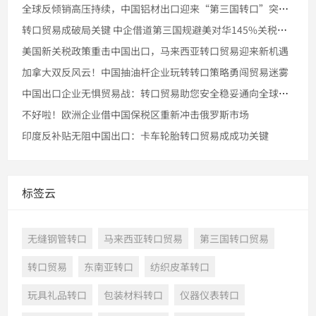
全球反倾销高压持续，中国铝材出口迎来“第三国转口”突破窗口
转口贸易成破局关键 中企借道第三国规避美对华145%关税壁垒
美国新关税政策重击中国出口，马来西亚转口贸易迎来新机遇
加拿大双反风云！中国抽油杆企业玩转转口策略勇闯贸易迷雾
中国出口企业无惧贸易战：转口贸易助您安全稳妥通向全球市场
不好啦！欧洲企业借中国保税区重新冲击俄罗斯市场
印度反补贴无阻中国出口：卡车轮胎转口贸易成成功关键
标签云
无缝钢管转口
马来西亚转口贸易
第三国转口贸易
转口贸易
东南亚转口
纺织皮革转口
玩具礼品转口
包装材料转口
仪器仪表转口