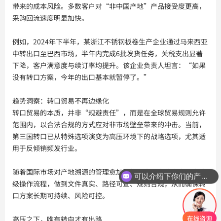
带来的成本风险。多数客户对“非中国产地”产品接受度更高，
采购回流速度明显加快。
例如，2024年下半年，某浙江不锈钢板卷生产企业通过马来西亚
中转出口至巴西市场，半年内完成6批发货任务，关税支出显著
下降，客户满意度与续订率均提升。该企业负责人坦言：“如果
没有转口方案，今年的出口基本就暂停了。”
趋势洞察：转口贸易不再边缘化
转口贸易的本质，并非“规避责任”，而是在全球贸易规则允许
范围内，以合法合规的方式应对非市场壁垒带来的冲击。当前，
第三国转口已从特殊选项演变为高压环境下的战略选项，尤其适
用于反倾销频发行业。
可以介绍下你们的产品么？
随着国际市场对产地溯源的管理愈加严格，出口企业也应同步升
你们是怎么收费的呢？
级操作流程，做到文件真实、路径可查、规则合规，从而确保转
口方案长期可持续、风险可控。
高压之下，唯有转向才有出路