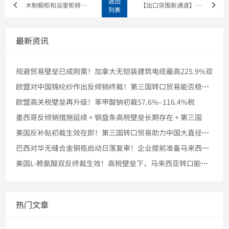
返回
木制橱柜和浴室柜转口出口成趋势，美国反倾销税压垮谁还不懂变通
【出口突围新通道】香兰素遭遇美方重税封锁，企业如何用马来西亚
列表
最新资讯
规避贸易壁垒已成刚需！加拿大无铠装建筑电缆最高225.9%双
欧盟对中国锦纶纱作出反倾销终裁！第三国转口贸易能否稳住市场份
欧盟高关税壁垒再升级！苯甲酸钠初裁57.6%–116.4%税
墨西哥反倾销措施延续 + 钢盘条高税壁垒长期存在 + 第三国
美国反补贴初裁生效在即！第三国转口贸易助力中国大直径石墨电极
巴西对华无缝合金钢瓶启动日落复审！企业提前准备马来西亚转口的
美国L-赖氨酸双反终裁生效！高税壁垒下，马来西亚转口能否稳住
热门文章