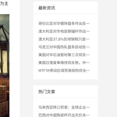
为主
最新资讯
哥伦比亚对华镀锌盘条作出反倾销初裁，中国出口企业加速评估第三
澳大利亚对华地层钢锚杆作出反倾销和反补贴终裁：38.8%复合
澳大利亚37.8%反倾销税只是开始？2026-2027年中国
乌克兰对中国热轧盘条启动反倾销调查！51.52%高税风险已现
美国对华石油管材第三次双反日落复审终裁维持高税，99.14%
美国日落复审维持双反税，中企借马来西亚转口+优惠原产地路径实
MTFTA带动区域贸易结构优化：中国企业通过马来西亚合规转口
热门文章
马来西亚转口贸易：全球企业布局东南亚的黄金跳板 | 政策、港
巴西对中国陶瓷杯开出天价关税，出口企业集体寻找转口新路！