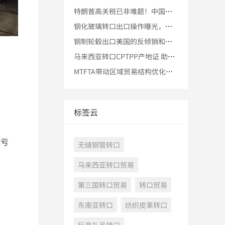
特朗普高关税已非难题！中国制造轻松跨越壁垒，转口贸易成202
钢化玻璃转口出口操作曝光，规避印度高税只需三步，企业老板纷纷
钢制轮毂出口美国的反倾销和反补贴解决方案
马来西亚转口CPTPP产地证 助力规避墨西哥新关税
MTFTA带动区域贸易结构优化：中国企业通过马来西亚合规转口
标签云
成亏
无缝钢管转口
马来西亚转口贸易
第三国转口贸易
转口贸易
东南亚转口
纺织皮革转口